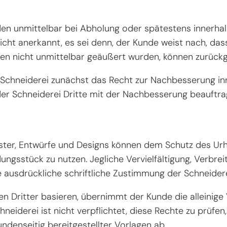
 unmittelbar bei Abholung oder spätestens innerhalb 
icht anerkannt, es sei denn, der Kunde weist nach, das
ben nicht unmittelbar geäußert wurden, können zurück
e Schneiderei zunächst das Recht zur Nachbesserung in
er Schneiderei Dritte mit der Nachbesserung beauftra
uster, Entwürfe und Designs können dem Schutz des Ur
idungsstück zu nutzen. Jegliche Vervielfältigung, Verbr
e ausdrückliche schriftliche Zustimmung der Schneidere
n Dritter basieren, übernimmt der Kunde die alleinige
eiderei ist nicht verpflichtet, diese Rechte zu prüfen,
denseitig bereitgestellter Vorlagen ab.